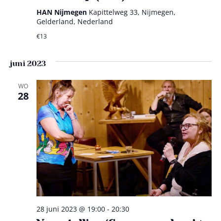
n
i
HAN Nijmegen
Kapittelweg 33, Nijmegen,
Gelderland, Nederland
w
g
€13
e
a
e
t
juni 2023
i
r
WO
28
e
g
e
v
e
n
n
28 juni 2023 @ 19:00
-
20:30