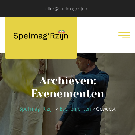
eliez@spelmagrzijn.nl
Archieven:
Evenementen
Spel mag 'R zijn
>
Evenementen
>
Geweest