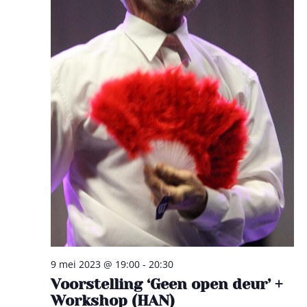
n
t
w
t
e
e
e
n
r
Z
g
o
a
e
v
k
e
n
e
n
n
9 mei 2023 @ 19:00
-
20:30
a
Voorstelling ‘Geen open deur’ +
e
v
Workshop (HAN)