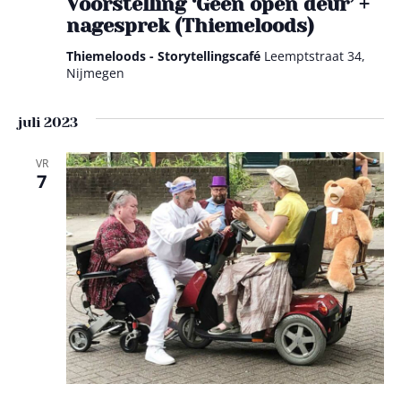
a
Voorstelling ‘Geen open deur’ +
nagesprek (Thiemeloods)
v
Thiemeloods - Storytellingscafé
Leemptstraat 34,
i
Nijmegen
g
juli 2023
a
VR
t
7
i
e