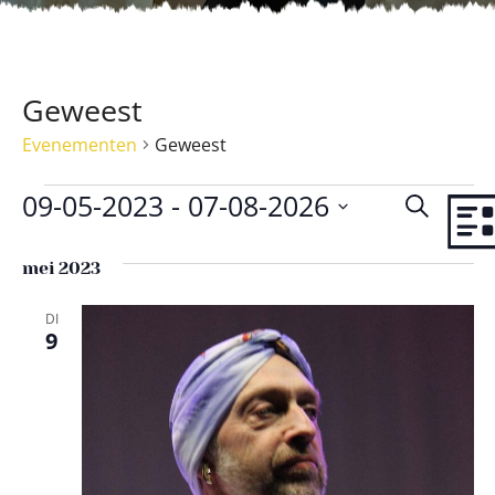
Geweest
Evenementen
Geweest
09-05-2023
 - 
07-08-2026
E
E
Zoeken
Lijst
Selecteer
v
v
een
mei 2023
e
e
datum.
n
DI
n
9
e
e
m
m
e
e
n