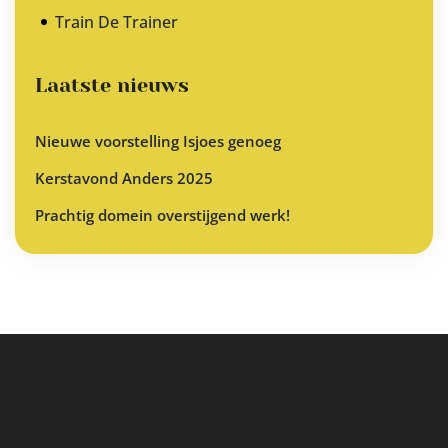
Train De Trainer
Laatste nieuws
Nieuwe voorstelling Isjoes genoeg
Kerstavond Anders 2025
Prachtig domein overstijgend werk!